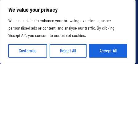
We value your privacy
We use cookies to enhance your browsing experience, serve
personalised ads or content, and analyse our traffic. By clicking
"Accept All", you consent to our use of cookies.
CONTACTEZ-NOUS
Customise
Reject All
Accept All
+41 (0)22 751 20 20
restaurant@lefloris.com
Route d’Hermance 287,
1247 Anières
LOCALISATION
Le Floris – Anières,Canton De Genève avec vue sur le
lac léman