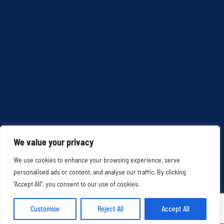
We value your privacy
We use cookies to enhance your browsing experience, serve
personalised ads or content, and analyse our traffic. By clicking
© Copyright 2024 All rights reserved | Restaurant Le Floris |
"Accept All", you consent to our use of cookies.
Réalisé par Arkone
|
Legal notices
Customise
Reject All
Accept All