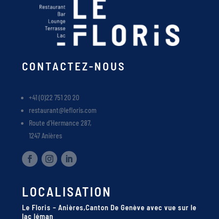
CONTACTEZ-NOUS
+41 (0)22 751 20 20
restaurant@lefloris.com
Route d’Hermance 287,
1247 Anières
LOCALISATION
Le Floris – Anières,Canton De Genève avec vue sur le
lac léman