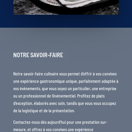
NOTRE SAVOIR-FAIRE
Notre savoir-faire culinaire vous permet d’offrir à vos convives
une expérience gastronomique unique, parfaitement adaptée à
vos événements, que vous soyez un particulier, une entreprise
ou un professionnel de l’événementiel. Profitez de plats
d’exception, élaborés avec soin, tandis que vous vous occupez
de la logistique et de la présentation.
Contactez-nous dès aujourd’hui pour une prestation sur-
mesure, et offrez à vos convives une expérience